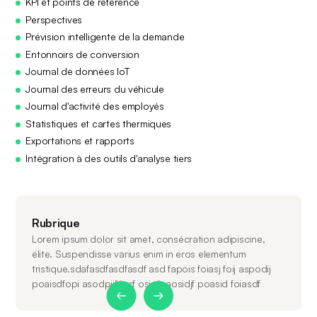
KPI et points de référence
Perspectives
Prévision intelligente de la demande
Entonnoirs de conversion
Journal de données IoT
Journal des erreurs du véhicule
Journal d'activité des employés
Statistiques et cartes thermiques
Exportations et rapports
Intégration à des outils d'analyse tiers
Rubrique
Lorem ipsum dolor sit amet, consécration adipiscine,
élite. Suspendisse varius enim in eros elementum
tristique.sdafasdfasdfasdf asd fapois foiasj foij aspodij
poaisdfopi asodpijf iosf osj dpaosidjf poasid foiasdf