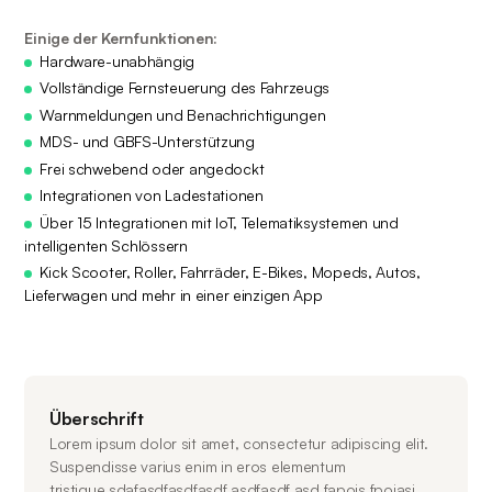
Einige der Kernfunktionen:
Hardware-unabhängig
Vollständige Fernsteuerung des Fahrzeugs
Warnmeldungen und Benachrichtigungen
MDS- und GBFS-Unterstützung
Frei schwebend oder angedockt
Integrationen von Ladestationen
Über 15 Integrationen mit IoT, Telematiksystemen und
intelligenten Schlössern
Kick Scooter, Roller, Fahrräder, E-Bikes, Mopeds, Autos,
Lieferwagen und mehr in einer einzigen App
Überschrift
Lorem ipsum dolor sit amet, consectetur adipiscing elit.
Suspendisse varius enim in eros elementum
tristique.sdafasdfasdfasdf asdfasdf asd fapois fpoiasj