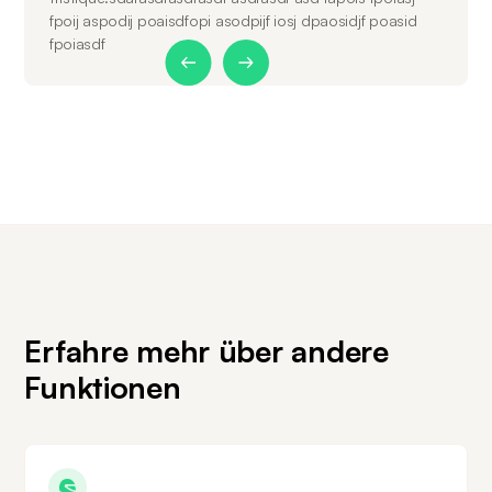
fpoij aspodij poaisdfopi asodpijf iosj dpaosidjf poasid
fpoiasdf
Slide 1 of 2.
Erfahre mehr über andere
Funktionen