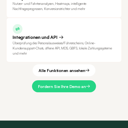
Nutzer- und Fahrtenanalysen, Heatmaps, intelligente
Nachfrageprognosen, Konversionstrichter und mehr
Integrationen und API
Überprüfung des Personalausweises/Führerscheins, Online-
Kundensupport-Chats, offene API, MDS, GBFS, lokale Zahlungssysteme
und mehr
Alle Funktionen ansehen
Fordern Sie Ihre Demo an