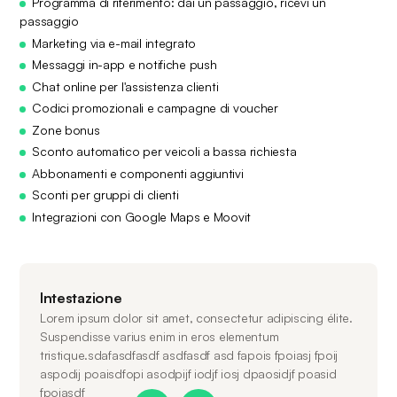
Programma di riferimento: dai un passaggio, ricevi un
passaggio
Marketing via e-mail integrato
Messaggi in-app e notifiche push
Chat online per l'assistenza clienti
Codici promozionali e campagne di voucher
Zone bonus
Sconto automatico per veicoli a bassa richiesta
Abbonamenti e componenti aggiuntivi
Sconti per gruppi di clienti
Integrazioni con Google Maps e Moovit
Intestazione
Lorem ipsum dolor sit amet, consectetur adipiscing élite.
Suspendisse varius enim in eros elementum
tristique.sdafasdfasdf asdfasdf asd fapois fpoiasj fpoij
aspodij poaisdfopi asodpijf iodjf iosj dpaosidjf poasid
fpoiasdf