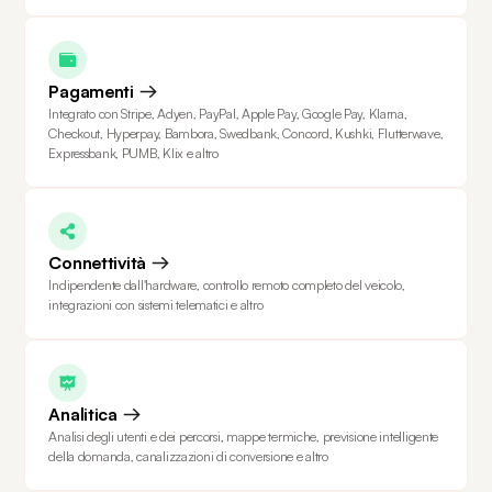
Pagamenti
Integrato con Stripe, Adyen, PayPal, Apple Pay, Google Pay, Klarna,
Checkout, Hyperpay, Bambora, Swedbank, Concord, Kushki, Flutterwave,
Expressbank, PUMB, Klix e altro
Connettività
Indipendente dall'hardware, controllo remoto completo del veicolo,
integrazioni con sistemi telematici e altro
Analitica
Analisi degli utenti e dei percorsi, mappe termiche, previsione intelligente
della domanda, canalizzazioni di conversione e altro