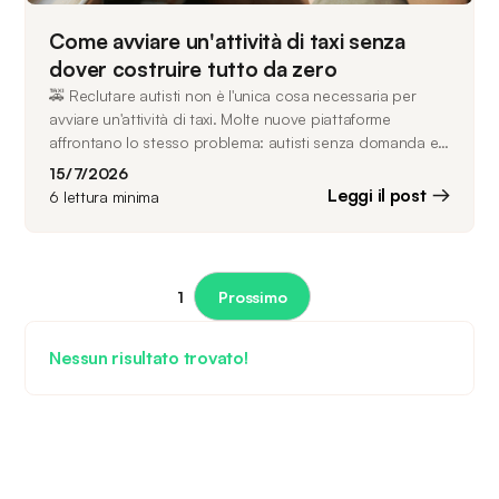
Come avviare un'attività di taxi senza
dover costruire tutto da zero
🚕 Reclutare autisti non è l'unica cosa necessaria per
avviare un'attività di taxi. Molte nuove piattaforme
affrontano lo stesso problema: autisti senza domanda e
passeggeri senza autisti disponibili. Gestire entrambi gli
15/7/2026
aspetti contemporaneamente è il punto in cui fallisce la
Leggi il post
6
lettura minima
maggior parte dei lanci. Questo articolo illustra i
passaggi chiave per avviare un'attività di taxi ed evitare
gli errori più comuni.
1
Prossimo
Nessun risultato trovato!