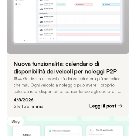
Nuova funzionalità: calendario di
disponibilità dei veicoli per noleggi P2P
📆🚗 Gestire la disponibilità dei veicoli è ora più semplice
che mai. Ogni veicolo a noleggio può avere il proprio
calendario di disponibilità, consentendo agli operatori o
ai proprietari di definire esattamente quando può essere
4/8/2026
prenotato. Mantieni i veicoli disponibili 24/7, crea
Leggi il post
3
lettura minima
programmi settimanali ricorrenti, configura molteplici
periodi di indisponibilità ed effettua modifiche puntuali
Blog
alla disponibilità direttamente dal calendario, il tutto
evitando conflitti con le prenotazioni esistenti.