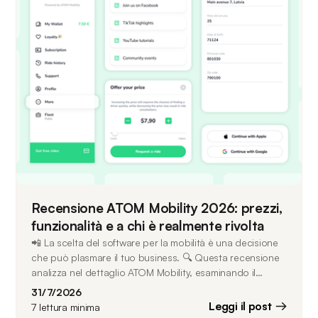
Recensione ATOM Mobility 2026: prezzi,
funzionalità e a chi è realmente rivolta
📲 La scelta del software per la mobilità è una decisione
che può plasmare il tuo business. 🔍 Questa recensione
analizza nel dettaglio ATOM Mobility, esaminando il
funzionamento della piattaforma, 💰 il suo modello di
31/7/2026
prezzo, 🔌 la flessibilità hardware, 🤝 l'assistenza clienti e
Leggi il post
7
lettura minima
🚀 le tipologie di operatori per cui è stata progettata.