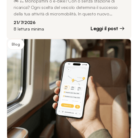
🚲 🛴 Monopattini o e-bike? Con o senza stazione di
ricarica? Ogni scelta del veicolo determina il successo
della tua attività di micromobilità. In questo nuovo
articolo, analizziamo i principali veicoli per flotte di
21/7/2026
micromobilità: caratteristiche, casi d'uso ideali e come
Leggi il post
8
lettura minima
abbinarli al profilo della tua città. Inoltre, scopri come
ATOM Mobility aiuta gli operatori a gestire flotte di
Blog
monopattini e biciclette su un'unica piattaforma.