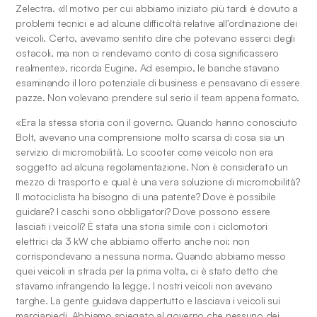
Zelectra. «Il motivo per cui abbiamo iniziato più tardi è dovuto a 
problemi tecnici e ad alcune difficoltà relative all'ordinazione dei 
veicoli. Certo, avevamo sentito dire che potevano esserci degli 
ostacoli, ma non ci rendevamo conto di cosa significassero 
realmente», ricorda Eugine. Ad esempio, le banche stavano 
esaminando il loro potenziale di business e pensavano di essere 
pazze. Non volevano prendere sul serio il team appena formato. 
«Era la stessa storia con il governo. Quando hanno conosciuto 
Bolt, avevano una comprensione molto scarsa di cosa sia un 
servizio di micromobilità. Lo scooter come veicolo non era 
soggetto ad alcuna regolamentazione. Non è considerato un 
mezzo di trasporto e qual è una vera soluzione di micromobilità? 
Il motociclista ha bisogno di una patente? Dove è possibile 
guidare? I caschi sono obbligatori? Dove possono essere 
lasciati i veicoli? È stata una storia simile con i ciclomotori 
elettrici da 3 kW che abbiamo offerto anche noi: non 
corrispondevano a nessuna norma. Quando abbiamo messo 
quei veicoli in strada per la prima volta, ci è stato detto che 
stavamo infrangendo la legge. I nostri veicoli non avevano 
targhe. La gente guidava dappertutto e lasciava i veicoli sui 
marciapiedi. Abbiamo spiegato al governo che nessuno dei 