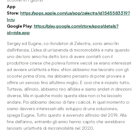
App 
Store:
https://apps.apple.com/ua/app/zelectra/id1545583319?
l=ru
Google Play:
https://play.google.com/store/apps/details?
id=ride.app
Sergey ed Eugine, co-fondatori di Zelectra, sono amici fin 
dall'infanzia. L'idea di un'azienda di micromobilità è nata quando 
uno dei loro amici ha detto loro di avere contatti con il 
produttore cinese che poteva fornire veicoli se erano interessati 
ad avviare un'attività a Kiev. «Non abbiamo mai lavorato con gli 
scooter prima d'ora, ma abbiamo pensato di poter provare a 
offrire un servizio fino all'ultimo miglio. È così che è iniziato tutto. 
Tuttavia, all'inizio, abbiamo riso all'idea e siamo andati in direzioni 
diverse. Ma in qualche modo questa idea non ci ha lasciato 
andare. Poi abbiamo deciso di fare i calcoli. In quel momento ci 
siamo davvero interessati allo sviluppo di una soluzione», 
spiega Eugine. Tutto questo è avvenuto all'inizio del 2019. Alla 
fine dell'anno, entrambi gli amici hanno capito che avrebbero 
lanciato un'attività di micromobilità nel 2020.  