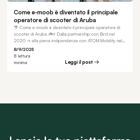
Come e-moob è diventato il principale
operatore di scooter di Aruba
🌴 Come e-moob è diventato il principale operatore di
scooter di Aruba 🚲⚡ Dalla partnership con Bird nel
2020 → alla piena indipendenza con ATOM Mobility nel
2023. Oggi: oltre 150 scooter ad Aruba + flotta in Costa
8/9/2025
Rica. ⭐ Classifica 4,9/5 su iOS e 4,8/5 su Android.
8
lettura
Leggi il post
minima