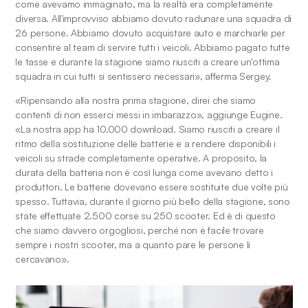
come avevamo immaginato, ma la realtà era completamente 
diversa. All'improvviso abbiamo dovuto radunare una squadra di 
26 persone. Abbiamo dovuto acquistare auto e marchiarle per 
consentire al team di servire tutti i veicoli. Abbiamo pagato tutte 
le tasse e durante la stagione siamo riusciti a creare un'ottima 
squadra in cui tutti si sentissero necessari», afferma Sergey.
«Ripensando alla nostra prima stagione, direi che siamo 
contenti di non esserci messi in imbarazzo», aggiunge Eugine. 
«La nostra app ha 10.000 download. Siamo riusciti a creare il 
ritmo della sostituzione delle batterie e a rendere disponibili i 
veicoli su strade completamente operative. A proposito, la 
durata della batteria non è così lunga come avevano detto i 
produttori. Le batterie dovevano essere sostituite due volte più 
spesso. Tuttavia, durante il giorno più bello della stagione, sono 
state effettuate 2.500 corse su 250 scooter. Ed è di questo 
che siamo davvero orgogliosi, perché non è facile trovare 
sempre i nostri scooter, ma a quanto pare le persone li 
cercavano». 