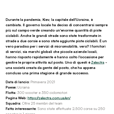
Durante la pandemia, Kiev, la capitale dell'Ucraina, è 
cambiata. Il governo locale ha deciso di concentrarsi sempre 
più sul campo verde creando un'enorme quantità di piste 
ciclabili. Anche le grandi strade sono state trasformate in 
strade a due corsie e sono state aggiunte piste ciclabili. È un 
vero paradiso per i servizi di micromobilità, vero? I fornitori 
di servizi, sia marchi globali che piccole aziende locali, 
hanno risposto rapidamente e hanno colto l'occasione per 
gestire le proprie attività sul posto. Uno di questi è
Zelectra
 - 
una società creata da gente del posto, che ha appena 
concluso una prima stagione di grande successo.
Data di lancio:
 Primavera 2021
Paese: 
Ucraina
Flotta: 
300 scooter e 350 ciclomotori
Pagina Web:
https://zelectra.com.ua/en/
Squadra: 
Oltre 25 membri del team
Fatto interessante: 
Sono state effettuate 2.500 corse su 250 
scooter in 1 giorno