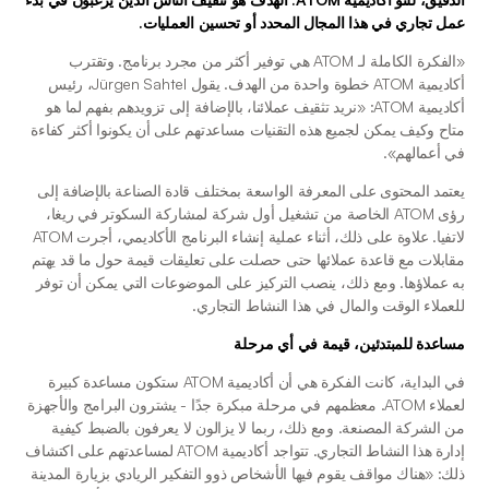
عمل تجاري في هذا المجال المحدد أو تحسين العمليات.
«الفكرة الكاملة لـ ATOM هي توفير أكثر من مجرد برنامج. وتقترب 
أكاديمية ATOM خطوة واحدة من الهدف. يقول Jürgen Sahtel، رئيس 
أكاديمية ATOM: «نريد تثقيف عملائنا، بالإضافة إلى تزويدهم بفهم لما هو 
متاح وكيف يمكن لجميع هذه التقنيات مساعدتهم على أن يكونوا أكثر كفاءة 
في أعمالهم». 
يعتمد المحتوى على المعرفة الواسعة بمختلف قادة الصناعة بالإضافة إلى 
رؤى ATOM الخاصة من تشغيل أول شركة لمشاركة السكوتر في ريغا، 
لاتفيا. علاوة على ذلك، أثناء عملية إنشاء البرنامج الأكاديمي، أجرت ATOM 
مقابلات مع قاعدة عملائها حتى حصلت على تعليقات قيمة حول ما قد يهتم 
به عملاؤها. ومع ذلك، ينصب التركيز على الموضوعات التي يمكن أن توفر 
للعملاء الوقت والمال في هذا النشاط التجاري. 
مساعدة للمبتدئين، قيمة في أي مرحلة
في البداية، كانت الفكرة هي أن أكاديمية ATOM ستكون مساعدة كبيرة 
لعملاء ATOM. معظمهم في مرحلة مبكرة جدًا - يشترون البرامج والأجهزة 
من الشركة المصنعة. ومع ذلك، ربما لا يزالون لا يعرفون بالضبط كيفية 
إدارة هذا النشاط التجاري. تتواجد أكاديمية ATOM لمساعدتهم على اكتشاف 
ذلك: «هناك مواقف يقوم فيها الأشخاص ذوو التفكير الريادي بزيارة المدينة 