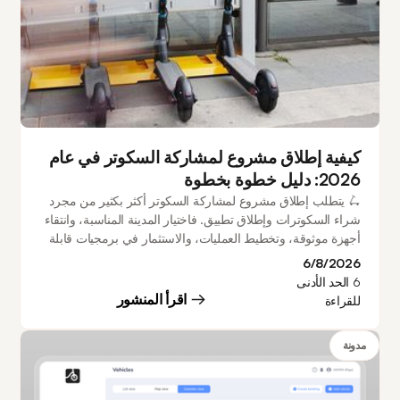
كيفية إطلاق مشروع لمشاركة السكوتر في عام
2026: دليل خطوة بخطوة
🛴 يتطلب إطلاق مشروع لمشاركة السكوتر أكثر بكثير من مجرد
شراء السكوترات وإطلاق تطبيق. فاختيار المدينة المناسبة، وانتقاء
أجهزة موثوقة، وتخطيط العمليات، والاستثمار في برمجيات قابلة
للتوسع، كلها عوامل تلعب دوراً محورياً في بناء مشروع ناجح في
6/8/2026
مجال التنقل. يرشدك هذا الدليل عبر كل مرحلة من مراحل
6
الحد الأدنى
العملية، بدءاً من أبحاث السوق واختيار نموذج العمل، وصولاً إلى
اقرأ المنشور
للقراءة
إدارة الأسطول، واكتساب العملاء، وكيفية تمكن المشغلين من
الانطلاق في غضون 20 يوماً فقط.
مدونة