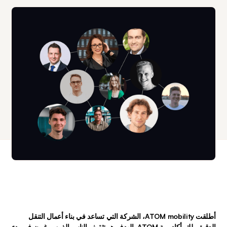
أطلقت ATOM mobility، الشركة التي تساعد في بناء أعمال التنقل 
الدقيق، للتو أكاديمية ATOM. الهدف هو تثقيف الناس الذين يرغبون في بدء 