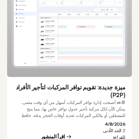
ميزة جديدة: تقويم توافر المركبات لتأجير الأفراد
(P2P)
📆🚗 أصبحت إدارة توافر المركبات أسهل من أي وقت مضى.
يمكن الآن لكل مركبة تأجير جدول توافر خاص بها، مما يتيح
للمشغلين أو مالكي المركبات تحديد أوقات الحجز بدقة. حافظ
على توافر المركبات على مدار الساعة طوال أيام الأسبوع، وأنشئ
4/8/2026
جداول أسبوعية متكررة، وقم بتهيئة فترات عدم توافر متعددة،
2
الحد الأدنى
وأجرِ تغييرات لمرة واحدة مباشرة من التقويم - كل ذلك مع منع
اقرأ المنشور
للقراءة