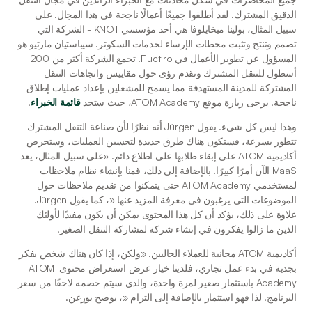
الدقيق المشترك. لقد أطلقوا جميعًا أعمالًا ناجحة في هذا المجال. على 
سبيل المثال، بولينا ميخايلوفا هي أحد مؤسسي KNOT - الشركة التي 
تصمم وتنتج وتثبت محطات الإرساء لخدمات السكوتر. سيباستيان مارتيو هو 
المسؤول عن تطوير الأعمال في Fluctiro. تجمع الشركة أكثر من 200 
أسطول للتنقل المشترك وتقدم رؤى حول مقاييس واتجاهات التنقل 
المشتركة للمدينة المستهدفة مما يسمح للمشغلين بإعداد عمليات إطلاق 
ناجحة. يرجى زيارة موقع ATOM Academy، حيث ستجد 
قائمة الخبراء
.
وهذا ليس كل شيء. يقول Jürgen أنه نظرًا لأن صناعة التنقل المشترك 
تتطور بسرعة، فستكون هناك طرق جديدة لتحسين العمليات، وستحرص 
أكاديمية ATOM على إبقاء طلابها على اطلاع دائم. «على سبيل المثال، يعد 
MaaS الآن أمرًا كبيرًا. بالإضافة إلى ذلك، قمنا بإنشاء نظام ملاحظات 
لمستخدمي ATOM Academy حتى يتمكنوا من تقديم ملاحظات حول 
الموضوعات التي يرغبون في معرفة المزيد عنها «، كما يقول Jürgen. 
علاوة على ذلك، يؤكد أن كل هذا المحتوى يمكن أن يكون مفيدًا لأولئك 
الذين ما زالوا يفكرون في إنشاء شركة لمشاركة التنقل الصغير. 
أكاديمية ATOM مجانية للعملاء الحاليين. «ولكن، إذا كان هناك شخص يفكر 
بجدية في بدء عمل تجاري، فلدينا خيار عرض استعراض محتوى ATOM 
Academy باستثمار صغير لمرة واحدة، والذي سيتم خصمه لاحقًا من سعر 
البرنامج. لذا فهو استثمار بالإضافة إلى التزام «، يوضح يورغن.