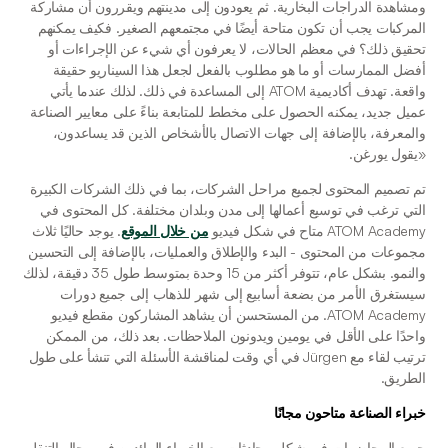
ومشاهدة الدراجات البخارية. ثم يعودون إلى مدينتهم ويقررون أن مشاركة 
المركبات يجب أن تكون متاحة أيضًا في مجتمعهم الصغير. فكيف يمكنهم 
تحقيق ذلك؟ في معظم الحالات، لا يعرفون أي شيء عن الإجراءات أو 
أفضل الممارسات أو ما هو مطلوب بالفعل لجعل هذا السيناريو حقيقة 
واقعة. تهدف أكاديمية ATOM إلى المساعدة في ذلك. لذلك عندما يأتي 
عميل جديد، يمكنه الحصول على مخطط للمتابعة بناءً على معايير الصناعة 
والمعرفة، بالإضافة إلى جهات الاتصال بالأشخاص الذين قد يساعدون، 
«يقول يورغن. 
تم تصميم المحتوى لجميع مراحل الشركات، بما في ذلك الشركات الكبيرة 
التي ترغب في توسيع أعمالها إلى مدن وبلدان مختلفة. كل المحتوى في 
ATOM Academy متاح في شكل فيديو 
من خلال الموقع
. يوجد حاليًا ثلاث 
مجموعات من المحتوى - البدء والإطلاق والعمليات، بالإضافة إلى التحسين 
والنمو. بشكل عام، تتوفر أكثر من 15 وحدة بمتوسط طول 35 دقيقة، لذلك 
سيستغرق الأمر من بضعة أسابيع إلى شهر للذهاب إلى جميع دورات 
ATOM Academy. من المستحسن أن يشاهد المشاركون مقطع فيديو 
واحدًا على الأقل في يومين ويدونون الملاحظات. بعد ذلك، من الممكن 
ترتيب لقاء مع Jürgen في أي وقت لمناقشة الأسئلة التي تنشأ على طول 
الطريق. 
خبراء الصناعة متاحون مجانًا
جميع المحاضرات في شكل محادثات مع الخبراء الرائدين في مجال التنقل 