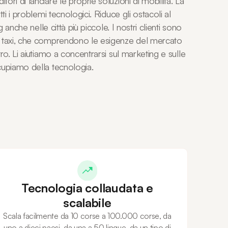
ri di lanciare le proprie soluzioni di mobilità. La
ti i problemi tecnologici. Riduce gli ostacoli al
g anche nelle città più piccole. I nostri clienti sono
i taxi, che comprendono le esigenze del mercato
ro. Li aiutiamo a concentrarsi sul marketing e sulle
cupiamo della tecnologia.
Tecnologia collaudata e
scalabile
Scala facilmente da 10 corse a 100.000 corse, da
uno a dieci paesi, da una a 50 lingue, da un tipo di