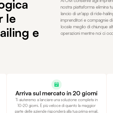
ogica
ATOM consente agli imprendito
nostra piattaforma elimina tut
r le
lancio di un'app di ride-hailin
imprenditori e compagnie d
locale meglio di chiunque alt
ailing e
operazioni mentre noi ci oc
Arriva sul mercato in 20 giorni
Ti aiuteremo a lanciare una soluzione completa in
10-20 giorni. È più veloce di quanto la maggior
parte delle aziende risponderà alla tua prima email.