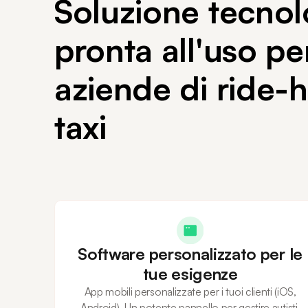
Soluzione tecnol
pronta all'uso pe
aziende di ride-h
taxi
Software personalizzato per le
tue esigenze
App mobili personalizzate per i tuoi clienti (iOS,
Android). Un potente pannello per gestire autisti,