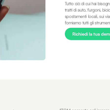
Tutto ciò di cui hai bisogn
itali all'accesso
camion, risciò, barche e altro
veicoli.
ancora.
tratti di auto, furgoni, bi
spostamenti locali, sui via
forniamo tutti gli strumen
Richiedi la tua de