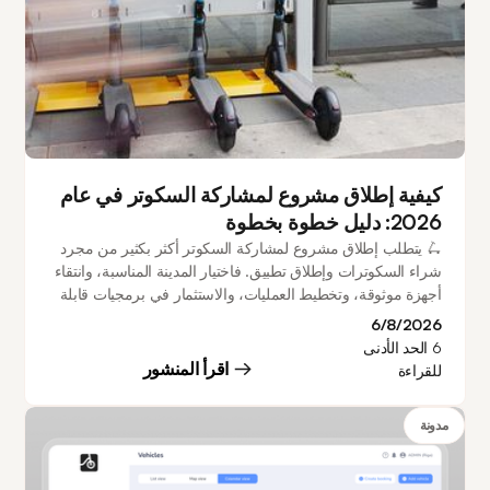
كيفية إطلاق مشروع لمشاركة السكوتر في عام
2026: دليل خطوة بخطوة
🛴 يتطلب إطلاق مشروع لمشاركة السكوتر أكثر بكثير من مجرد
شراء السكوترات وإطلاق تطبيق. فاختيار المدينة المناسبة، وانتقاء
أجهزة موثوقة، وتخطيط العمليات، والاستثمار في برمجيات قابلة
للتوسع، كلها عوامل تلعب دوراً محورياً في بناء مشروع ناجح في
6/8/2026
مجال التنقل. يرشدك هذا الدليل عبر كل مرحلة من مراحل
6
الحد الأدنى
العملية، بدءاً من أبحاث السوق واختيار نموذج العمل، وصولاً إلى
اقرأ المنشور
للقراءة
إدارة الأسطول، واكتساب العملاء، وكيفية تمكن المشغلين من
الانطلاق في غضون 20 يوماً فقط.
مدونة