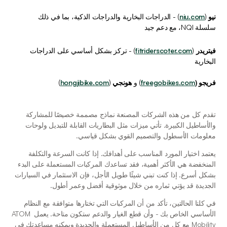
نيو
 (
niu.com
) - الدراجات البخارية والدراجات الذكية، بما في ذلك 
سلسلة NQI، مع دعم جيد
فيتريدر
 (
fitriderscoter.com
) - تركز بشكل أساسي على الدراجات 
البخارية
فريجو (
freegobikes.com
) و 
هونجي
 (
hongjibike.com
)
تقدم كل من هذه الشركات المصنعة نماذج مصممة خصيصًا للمشاركة 
والأساطيل الكبيرة. تأتي ميزات مثل البطاريات القابلة للتبديل ولوحات 
معلومات الأسطول والتصميم القوي بشكل قياسي.
يعتمد اختيار المورد المناسب على أهدافك. إذا كانت السرعة والتكلفة 
المنخفضة هي الأكثر أهمية، فقد تساعدك المركبات المستعملة على البدء 
بشكل أسرع. إذا كنت تبني شيئًا طويل الأجل، فإن الاستثمار في السيارات 
الجديدة قد يؤتي ثماره من خلال موثوقية أفضل وعمر أطول.
في كلتا الحالتين، تأكد من أن المركبات التي تختارها متوافقة مع النظام 
الأساسي الخاص بك - وأن قطع الغيار والدعم ستكون متاحة. يعمل ATOM 
Mobility مع كل من الأساطيل المستعملة والجديدة ويمكنه مساعدتك في 