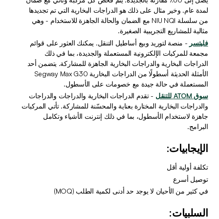
لمدة عام. وخير مثال على ذلك هو الدراجات البخارية التي تم تجديدها 
من سلسلة NIU NQI مع الضمان والحالة الجاهزة للاستخدام - وهي 
مثالية للمشاريع التجريبية الصغيرة.
فليتسر
 - منصة لتوريد وبيع أساطيل التنقل. يمكنك العثور على قوائم 
مجمعة للمركبات الإلكترونية المستعملة والجديدة، بما في ذلك 
الدراجات البخارية والدراجات البخارية الجاهزة للمشاركة. يتضمن أحد 
الأمثلة الحديثة أسطولًا من الدراجات البخارية Segway Max G30 
المستعملة في حالة جيدة مع خصومات على الأسطول.
سوق ATOM للتنقل
 - تقدم الدراجات البخارية والدراجات والدراجات 
والدراجات البخارية المختارة بعناية والمحسّنة للمشاركة. تأتي المركبات 
جاهزة لاستخدام الأسطول، بما في ذلك إنترنت الأشياء وتكامل 
البرامج.
الإيجابيات:
تكلفة أولية أقل
توصيل أسرع
في كثير من الأحيان لا يوجد حد أدنى لكمية الطلب (MOQ)
السلبيات: