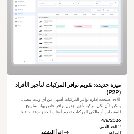
ميزة جديدة: تقويم توافر المركبات لتأجير الأفراد
(P2P)
📆🚗 أصبحت إدارة توافر المركبات أسهل من أي وقت مضى.
يمكن الآن لكل مركبة تأجير جدول توافر خاص بها، مما يتيح
للمشغلين أو مالكي المركبات تحديد أوقات الحجز بدقة. حافظ
على توافر المركبات على مدار الساعة طوال أيام الأسبوع، وأنشئ
4/8/2026
جداول أسبوعية متكررة، وقم بتهيئة فترات عدم توافر متعددة،
2
الحد الأدنى
وأجرِ تغييرات لمرة واحدة مباشرة من التقويم - كل ذلك مع منع
اقرأ المنشور
للقراءة