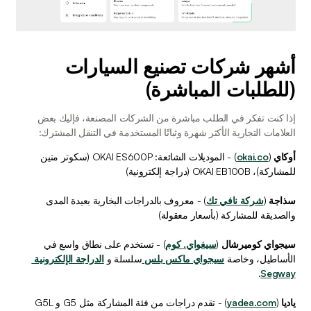
أشهر شركات تصنيع السيارات 
(للطلبات المباشرة)
إذا كنت تفكر في الطلب مباشرة من الشركات المصنعة، فإليك بعض 
العلامات التجارية الأكثر شهرة وثباتًا المستخدمة في التنقل المشترك:
أوكاي
 (
okai.co
) - الموديلات الشائعة: OKAI ES600P (سكوتر متين 
للمشاركة)، OKAI EB100B (دراجة إلكترونية)
سذاجة
 (
شركة نافي تك
) - معروف بالدراجات البخارية بعيدة المدى 
والصديقة للمشاركة (بأسعار معقولة)
سيجواي كوميرشال
 (
سيغواي. كوم
) - تستخدم على نطاق واسع في 
الأساطيل، وخاصة 
سيجواي ماكس بلس 
سلسلة و 
الدراجة الإلكترونية 
.
Segway
ياديا
 (
yadea.com
) - تقدم دراجات من فئة المشاركة مثل G5 و G5L