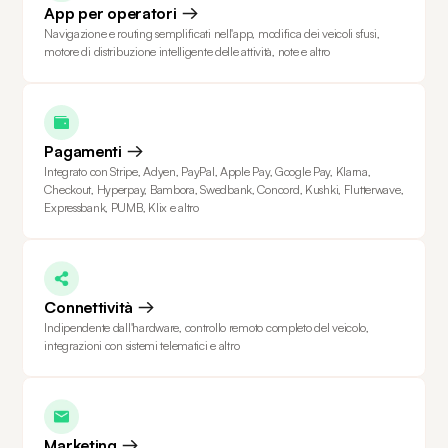
App per operatori
Navigazione e routing semplificati nell'app, modifica dei veicoli sfusi,
motore di distribuzione intelligente delle attività, note e altro
Pagamenti
Integrato con Stripe, Adyen, PayPal, Apple Pay, Google Pay, Klarna,
Checkout, Hyperpay, Bambora, Swedbank, Concord, Kushki, Flutterwave,
Expressbank, PUMB, Klix e altro
Connettività
Indipendente dall'hardware, controllo remoto completo del veicolo,
integrazioni con sistemi telematici e altro
Marketing