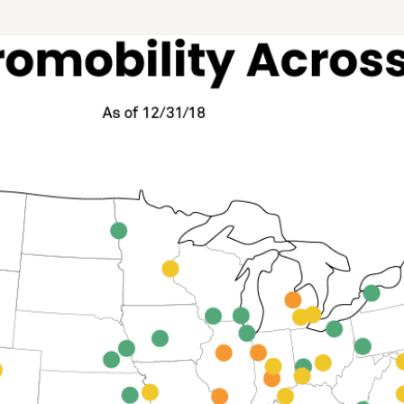
وواجهة برمجة التطبيقات المفتوحة، و
السيارة بدون مفتاح.
والقوارب والمزيد.
MDS، و GBFS، وأنظمة الدفع المحلية
والمزيد