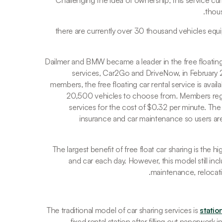
Challenging the idea of ownership, this service cur
thous
there are currently over 30 thousand vehicles equi
Dailmer and BMW became a leader in the free floating
services, Car2Go and DriveNow, in February 
members, the free floating car rental service is availa
20,500 vehicles to choose from. Members regis
services for the cost of $0.32 per minute. The
insurance and car maintenance so users are 
The largest benefit of free float car sharing is the
and car each day. However, this model still incl
maintenance, relocatin
The traditional model of car sharing services is 
statio
fixed rental station after filling out paperwork