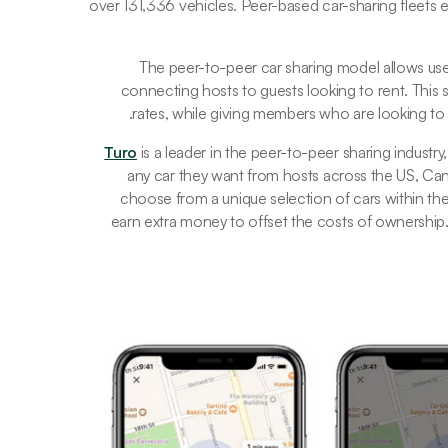
over 131,336 vehicles. Peer-based car-sharing fleet
The peer-to-peer car sharing model allows users
connecting hosts to guests looking to rent. This st
rates, while giving members who are looking to 
Turo
 is a leader in the peer-to-peer sharing indust
any car they want from hosts across the US, Can
choose from a unique selection of cars within thei
earn extra money to offset the costs of ownership.