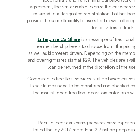
agreement, the renter is able to drive the car wherev
returned to a designated rental station that has b
provide the same flexibility to users that newer offeri
for providers to trac
Enterprise CarShare
 is an example of traditiona
three membership levels to choose from, the pricing 
as well as kilometers driven. Depending on the member
and overnight rates start at $29. The vehicles are avail
can be returned at the discretion of the user
Compared to free float services, station based car sha
fixed stations need to be monitored and checked each
the market, once free float operators enter on a wide
Peer-to-peer car sharing services have experienc
found that by 2017, more than 2.9 million people i