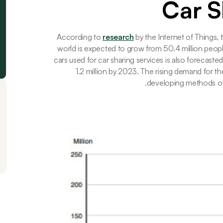
Car S
According to 
research
 by the Internet of Things,
world is expected to grow from 50.4 million people
cars used for car sharing services is also forecast
1.2 million by 2023. The rising demand for 
developing methods of sh