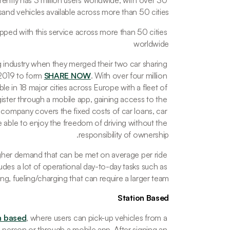
rently has 3 million users worldwide, with over 30 
and vehicles available across more than 50 cities. 
pped with this service across more than 50 cities 
worldwide
 industry when they merged their two car sharing 
2019 to form 
SHARE NOW
. With over four million 
ble in 18 major cities across Europe with a fleet of 
ter through a mobile app, gaining access to the 
 company covers the fixed costs of car loans, car 
able to enjoy the freedom of driving without the 
responsibility of ownership. 
 higher demand that can be met on average per ride 
udes a lot of operational day-to-day tasks such as 
g, fueling/charging that can require a larger team.
Station Based
n based
, where users can pick-up vehicles from a 
 in person or through a mobile app. After signing an 