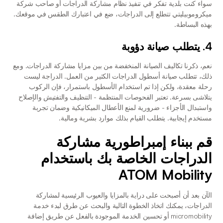
سواء كنت بلدية تفكر في تنفيذ نظام مشاركة الدراجات أو صاحب شركة 
ميكروموبيليتي تتطلع إلى الدراجات، ضع في اعتبارك الطقس في موقعك. 
بهذه البساطة.
4. يتطلب صيانة دؤوبة
نعم، ذكرنا تكاليف الصيانة المنخفضة من بين مزايا مشاركة الدراجات. ومع 
ذلك، تتطلب صيانة أسطول الدراجات الكثير من العمل. الدراجة ليست 
رحلة معقدة، ولكن إذا تم استخدام الأسطول باستمرار، فإن الركوب 
يتلاشى بسرعة. تعتبر الفحوصات المنتظمة - التنظيف والتفتيش والإصلاح 
واستبدال الأجزاء - ضرورية لمنع الأعطال الميكانيكية وضمان تجربة 
مستخدم إيجابية. يتطلب القيام بذلك موارد بشرية ومالية. 
قم ببناء إمبراطورية مشاركة 
الدراجات الخاصة بك باستخدام 
ATOM Mobility
الآن بعد أن أصبحت على دراية بالمزايا والعيوب الرئيسية لمشاركة 
الدراجات، يمكنك اتخاذ الخطوة التالية والبحث عن طرق لبدء خدمة 
micromobility أو تحسين الخدمة الموجودة بالفعل عن طريق إضافة 