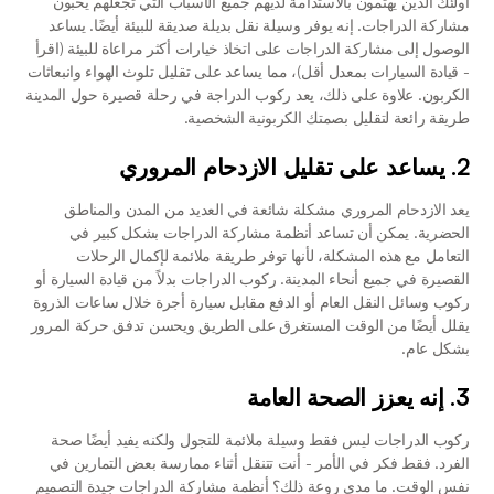
أولئك الذين يهتمون بالاستدامة لديهم جميع الأسباب التي تجعلهم يحبون 
مشاركة الدراجات. إنه يوفر وسيلة نقل بديلة صديقة للبيئة أيضًا. يساعد 
الوصول إلى مشاركة الدراجات على اتخاذ خيارات أكثر مراعاة للبيئة (اقرأ 
- قيادة السيارات بمعدل أقل)، مما يساعد على تقليل تلوث الهواء وانبعاثات 
الكربون. علاوة على ذلك، يعد ركوب الدراجة في رحلة قصيرة حول المدينة 
طريقة رائعة لتقليل بصمتك الكربونية الشخصية.
2. يساعد على تقليل الازدحام المروري
يعد الازدحام المروري مشكلة شائعة في العديد من المدن والمناطق 
الحضرية. يمكن أن تساعد أنظمة مشاركة الدراجات بشكل كبير في 
التعامل مع هذه المشكلة، لأنها توفر طريقة ملائمة لإكمال الرحلات 
القصيرة في جميع أنحاء المدينة. ركوب الدراجات بدلاً من قيادة السيارة أو 
ركوب وسائل النقل العام أو الدفع مقابل سيارة أجرة خلال ساعات الذروة 
يقلل أيضًا من الوقت المستغرق على الطريق ويحسن تدفق حركة المرور 
بشكل عام.
3. إنه يعزز الصحة العامة
ركوب الدراجات ليس فقط وسيلة ملائمة للتجول ولكنه يفيد أيضًا صحة 
الفرد. فقط فكر في الأمر - أنت تتنقل أثناء ممارسة بعض التمارين في 
نفس الوقت. ما مدى روعة ذلك؟ أنظمة مشاركة الدراجات جيدة التصميم 