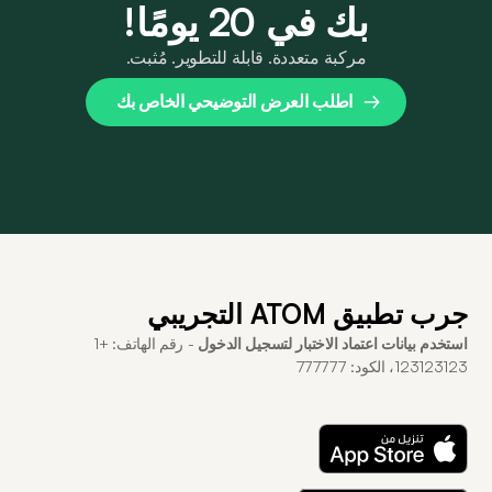
بك في 20 يومًا!
مركبة متعددة. قابلة للتطوير. مُثبت.
اطلب العرض التوضيحي الخاص بك
جرب تطبيق ATOM التجريبي
استخدم بيانات اعتماد الاختبار لتسجيل الدخول
- رقم الهاتف: +1
123123123، الكود: 777777