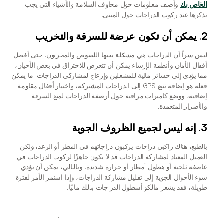
الخاص بك
 وأضف معلومات حول مخاوف السلامة والأشياء التي يجب 
تذكرها عند ركوب الدراجات حول المبنى. 
2. يمكن أن تكون عرضة للسرقة والتخريب
ليس سراً أن الدراجات هي مشكلة يحبها اللصوص والمخربون. حتى أفضل 
أقفال الأمان وأنظمة الإرساء يمكن أن تتعرض للاختراق في بعض الأحيان، 
مما يؤدي إلى خسائر مالية للمشغلين وإزعاج لمشاركي الدراجات. ما يمكن 
فعله هو إضافة تتبع GPS إلى الدراجات المشتركة، واختيار أقفال مقاومة 
إضافية، ووضع كاميرات مراقبة حول أرصفة الدراجات لمنع السرقة 
والأضرار المتعمدة.
3. إنه ليس لجميع الظروف الجوية
بالطبع، هناك راكبي دراجات يركبون دراجاتهم في المطر أو الرعد، ولكن 
العميل المعتاد لمشاركة الدراجات قد لا يكون جاهزًا لركوب الدراجات في 
عاصفة ثلجية أو هطول أمطار أو حرارة شديدة. وبالتالي، يمكن أن يؤدي 
سوء الأحوال الجوية إلى تقليل مشاركة الدراجات، وإذا استمر الأمر لفترة 
طويلة، فقد يشعر مالكو أسطول الدراجات بذلك ماليًا. 