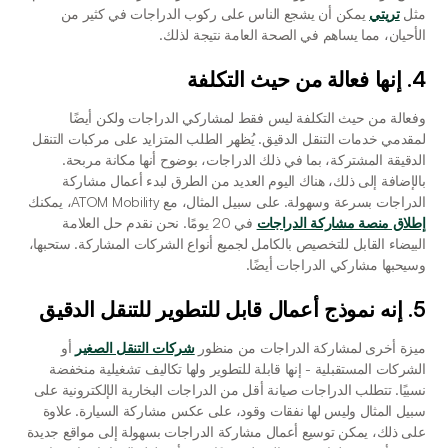
مثل 
تريتي
 يمكن أن يشجع الناس على ركوب الدراجات في كثير من 
الأحيان، مما يساهم في الصحة العامة نتيجة لذلك. 
4. إنها فعالة من حيث التكلفة
وفعالة من حيث التكلفة ليس فقط لمشاركي الدراجات ولكن أيضًا 
لمقدمي خدمات التنقل الدقيق. يُظهر الطلب المتزايد على مركبات التنقل 
الدقيقة المشتركة، بما في ذلك الدراجات، بوضوح أنها مكانة مربحة. 
بالإضافة إلى ذلك، هناك اليوم العديد من الطرق لبدء أعمال مشاركة 
الدراجات بسرعة وسهولة. على سبيل المثال، مع ATOM Mobility، يمكنك 
إطلاق منصة مشاركة الدراجات
 في 20 يومًا. نحن نقدم حل العلامة 
البيضاء القابل للتخصيص بالكامل لجميع أنواع الشركات المشاركة. ستحبها، 
وسيحبها مشاركي الدراجات أيضًا.
5. إنه نموذج أعمال قابل للتطوير للتنقل الدقيق
ميزة أخرى لمشاركة الدراجات من منظور 
شركات التنقل الصغير
 أو 
الشركات المستقبلية - إنها قابلة للتطوير ولها تكاليف تشغيلية منخفضة 
نسبيًا. تتطلب الدراجات صيانة أقل من الدراجات البخارية الإلكترونية على 
سبيل المثال وليس لها نفقات وقود، على عكس مشاركة السيارة. علاوة 
على ذلك، يمكن توسيع أعمال مشاركة الدراجات بسهولة إلى مواقع جديدة 