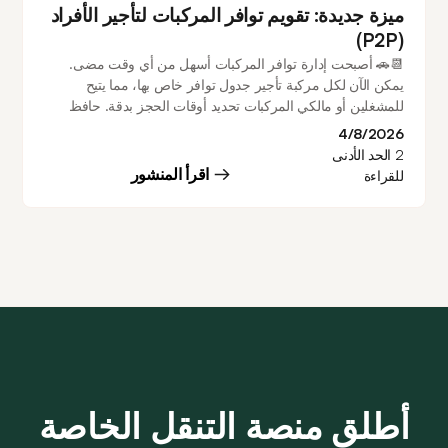
ميزة جديدة: تقويم توافر المركبات لتأجير الأفراد
(P2P)
📆🚗 أصبحت إدارة توافر المركبات أسهل من أي وقت مضى.
يمكن الآن لكل مركبة تأجير جدول توافر خاص بها، مما يتيح
للمشغلين أو مالكي المركبات تحديد أوقات الحجز بدقة. حافظ
على توافر المركبات على مدار الساعة طوال أيام الأسبوع، وأنشئ
4/8/2026
جداول أسبوعية متكررة، وقم بتهيئة فترات عدم توافر متعددة،
2
الحد الأدنى
وأجرِ تغييرات لمرة واحدة مباشرة من التقويم - كل ذلك مع منع
اقرأ المنشور
للقراءة
التعارض مع الحجوزات الحالية.
أطلق منصة التنقل الخاصة