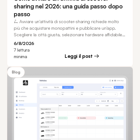
sharing nel 2026: una guida passo dopo
passo
🛴 Avviare un'attività di scooter-sharing richiede molto
più che acquistare monopattini e pubblicare un'app.
Scegliere la città giusta, selezionare hardware affidabile,
pianificare le operazioni e investire in un software
6/8/2026
scalabile sono elementi fondamentali per costruire un
7
lettura
business di mobilità di successo. Questa guida ti
Leggi il post
minima
accompagna in ogni fase del processo, dalla ricerca di
mercato e la scelta del modello di business alla gestione
Blog
della flotta, all'acquisizione dei clienti e a come gli
operatori possono partire in soli 20 giorni.