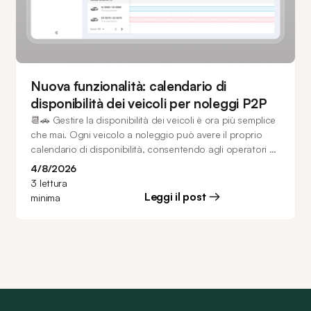
Nuova funzionalità: calendario di
disponibilità dei veicoli per noleggi P2P
📆🚗 Gestire la disponibilità dei veicoli è ora più semplice
che mai. Ogni veicolo a noleggio può avere il proprio
calendario di disponibilità, consentendo agli operatori o
ai proprietari di definire esattamente quando può essere
4/8/2026
prenotato. Mantieni i veicoli disponibili 24/7, crea
3
lettura
programmi settimanali ricorrenti, configura molteplici
Leggi il post
minima
periodi di indisponibilità ed effettua modifiche puntuali
alla disponibilità direttamente dal calendario, il tutto
evitando conflitti con le prenotazioni esistenti.